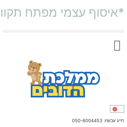
*איסוף עצמי מפתח תקוו
דובי 2 מטר
דובי מטר וחצי (160 ס"מ)
0
חייג עכשיו: 050-8004453