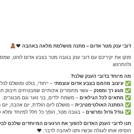
דובי ענק מטר אדום – מתנה מושלמת מלאה באהבה
❤️🧸
פנקו את יקיריכם עם דובי ענק בגובה מטר בצבע אדום לוהט, שמסמ
ולהתרגש.
מה מיוחד בדובי הענק שלנו?
✅
עיצוב מהמם בצבע אדום עוצמתי
– ייחודי, בולט ומושלם לכל א
✅
מגע רך ומפנק
– עשוי מחומרים איכותיים שמבטיחים חיבוק חם 
✅
מתאים לכל הגילאים
– משמח ילדים, בני נוער וגם מבוגרים.
✅
המתנה האולטימטיבית
– מושלם ליום הולדת, יום אהבה, יום נ
✅
גודל גדול ומרשים
– בגובה מטר, הופך כל חלל למיוחד ומלא ס
תנו לדובי הענק האדום להפוך את הרגעים המיוחדים שלכם לבל
הוסיפו אותו לעגלה עכשיו ותנו לאהבה לדבר. ❤️