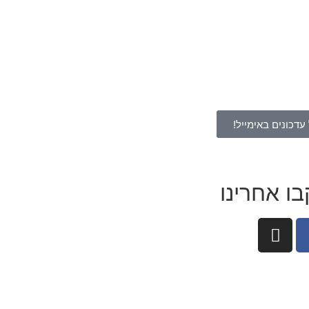
דובי ענק מטר וחצי מוקה עם לב 
229.90
₪
עדכונים באימייל!
ו אחרינו