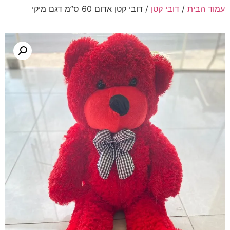
עמוד הבית
/
דובי קטן
/ דובי קטן אדום 60 ס”מ דגם מיקי