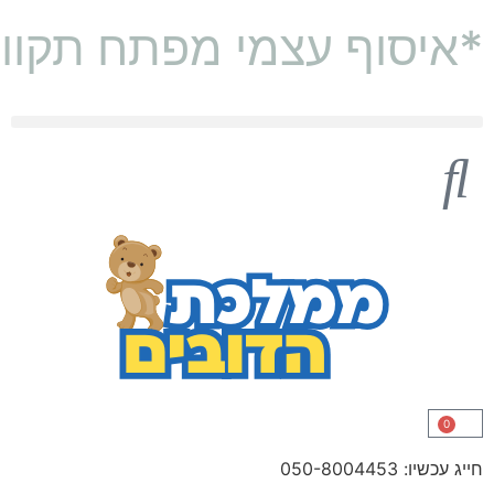
*איסוף עצמי מפתח תקוו
דובי 2 מטר
דובי מטר וחצי (160 ס"מ)
0
חייג עכשיו: 050-8004453