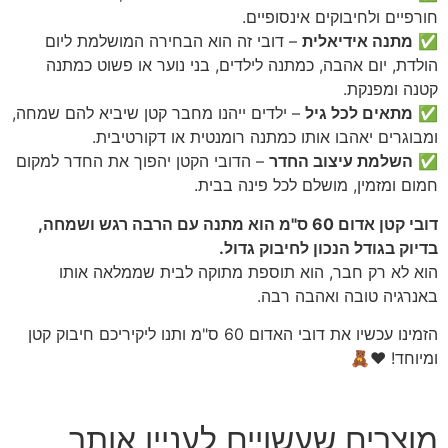
חורפיים ולחיבוקים אינסופיים.
✅
מתנה אידיאלית
– דובי זה הוא הבחירה המושלמת ליום
הולדת, יום אהבה, כמתנה לילדים, בני נוער או פשוט כמתנה
קטנה ומפנקת.
✅
מתאים לכל גיל
– ילדים ייהנו מחבר קטן שיביא להם שמחה,
ומבוגרים יאהבו אותו כמתנה רומנטית או דקורטיבית.
✅
השלמת עיצוב החדר
– הדובי הקטן יהפוך את החדר למקום
חמום ומזמין, מושלם לכל פינה בבית.
דובי קטן אדום 60 ס"מ הוא מתנה עם הרבה רגש ושמחה,
בדיוק בגודל הנכון לחיבוק גדול.
הוא לא רק חבר, הוא תוספת מתוקה לבית שממלאה אותו
באנרגיה טובה ואהבה רבה.
הזמינו עכשיו את דובי האדום 60 ס"מ ותנו ליקיריכם חיבוק קטן
ומיוחד! ❤️🧸
מוצרים שעשויים לעניין אותך