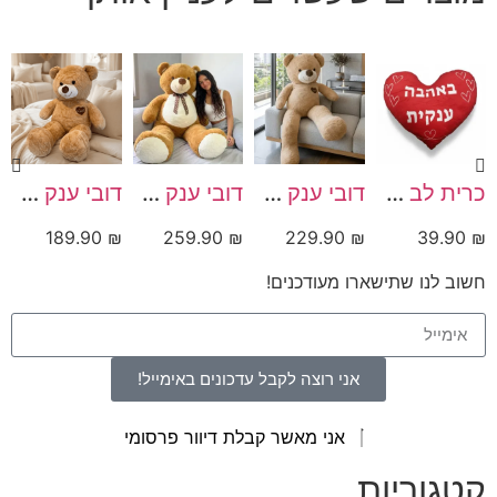
כרית לב עם הקדשה ״באהבה ענקית״
דובי ענק מטר וחצי מוקה עם לב רקום (1.6 מטר)
דובי ענק מטר וחצי שמן דגם Tommy (1.6 מטר)
דובי ענק מטר מוקה עם לב רקום
189.90
₪
259.90
₪
229.90
₪
39.90
₪
חשוב לנו שתישארו מעודכנים!
אני רוצה לקבל עדכונים באימייל!
אני מאשר קבלת דיוור פרסומי
קטגוריות