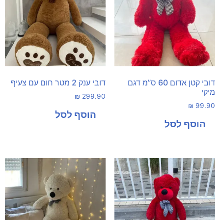
דובי קטן אדום 60 ס”מ דגם
דובי ענק 2 מטר חום עם צעיף
מיקי
₪
299.90
₪
99.90