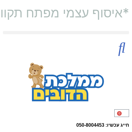
*איסוף עצמי מפתח תקוו
דובי 2 מטר
דובי מטר וחצי (160 ס"מ)
0
חייג עכשיו: 050-8004453