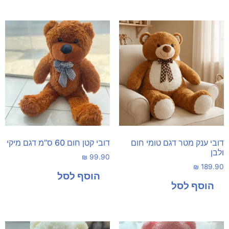
דובי ענק מטר דגם טומי חום
דובי קטן חום 60 ס”מ דגם מיקי
ולבן
₪
99.90
₪
189.90